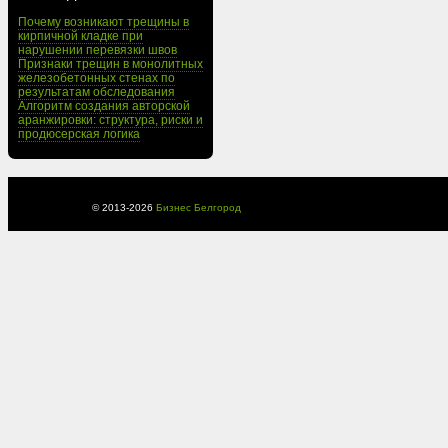
Почему возникают трещины в
кирпичной кладке при
нарушении перевязки швов
Признаки трещин в монолитных
железобетонных стенах по
результатам обследования
Алгоритм создания авторской
аранжировки: структура, риски и
продюсерская логика
© 2013-
2026
Бизнес Белгород