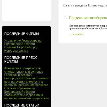
Статьи раздела Производст
1.
Пределы масштабирова
Производство компьютеров нара
предел масштабирования в Белго
ПОСЛЕДНИЕ ФИРМЫ
...
подробнее
Управление Росреестра по
Белгородской области
Сметное Бюро Белгород
Негос экспертиза
ПОСЛЕДНИЕ ПРЕСС-
РЕЛИЗЫ
Финансовая прозрачность
снижает риски для регионов
Родители и педагоги
Белгородской области отмечают
рост нагрузки и сложности в
организации учебного процесса
Система образования
Белгородской области
сталкивается с кадровыми и
организационными трудностями
ПОСЛЕДНИЕ СТАТЬИ