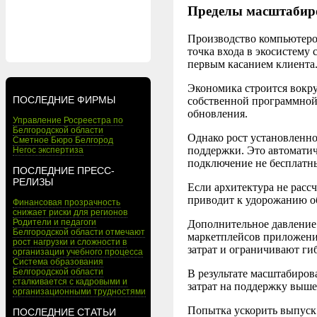
Пределы масштабиро
Производство компьютеров
точка входа в экосистему
первым касанием клиента
Экономика строится вокр
ПОСЛЕДНИЕ ФИРМЫ
собственной программной 
обновления.
Управление Росреестра по
Белгородской области
Однако рост установленно
Сметное Бюро Белгород
поддержки. Это автомати
Негос экспертиза
подключение не бесплатн
ПОСЛЕДНИЕ ПРЕСС-
РЕЛИЗЫ
Если архитектура не рассч
приводит к удорожанию о
Финансовая прозрачность
снижает риски для регионов
Родители и педагоги
Дополнительное давление
Белгородской области отмечают
маркетплейсов приложени
рост нагрузки и сложности в
затрат и ограничивают ги
организации учебного процесса
Система образования
Белгородской области
В результате масштабиров
сталкивается с кадровыми и
затрат на поддержку выше
организационными трудностями
Попытка ускорить выпуск
ПОСЛЕДНИЕ СТАТЬИ