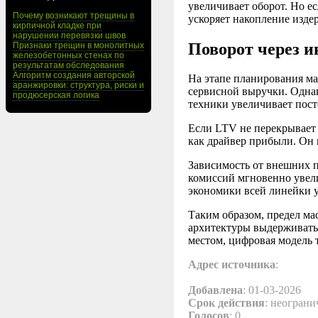
увеличивает оборот. Но е
Почему возникают трещины в
ускоряет накопление изде
кирпичной кладке при
нарушении перевязки швов
Поворот через 
Признаки трещин в монолитных
железобетонных стенах по
результатам обследования
Алгоритм создания авторской
На этапе планирования м
аранжировки: структура, риски и
сервисной выручки. Однак
продюсерская логика
техники увеличивает пост
Если LTV не перекрывает 
как драйвер прибыли. Он 
Зависимость от внешних п
комиссий мгновенно увели
экономики всей линейки у
Таким образом, предел ма
архитектуры выдерживать 
местом, цифровая модель 
Адрес источника
:
Добавлена
: 01-03-2026
Срок действия
: неограни
Голосов
: 0