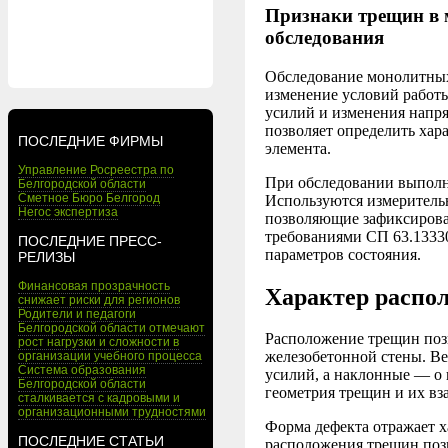
Признаки трещин в 
обследования
Обследование монолитных
изменение условий работ
усилий и изменения напря
позволяет определить хар
ПОСЛЕДНИЕ ФИРМЫ
элемента.
Управление Росреестра по
При обследовании выполн
Белгородской области
Сметное Бюро Белгород
Используются измеритель
Негос экспертиза
позволяющие зафиксирова
требованиями СП 63.13330
ПОСЛЕДНИЕ ПРЕСС-
параметров состояния.
РЕЛИЗЫ
Финансовая прозрачность
Характер распо
снижает риски для регионов
Родители и педагоги
Белгородской области отмечают
Расположение трещин поз
рост нагрузки и сложности в
железобетонной стены. Ве
организации учебного процесса
Система образования
усилий, а наклонные — о
Белгородской области
геометрия трещин и их вз
сталкивается с кадровыми и
организационными трудностями
Форма дефекта отражает 
ПОСЛЕДНИЕ СТАТЬИ
расположения трещин позв