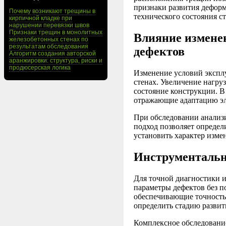
признаки развития деформ
Почему возникают трещины в
технического состояния с
кирпичной кладке при
нарушении перевязки швов
Признаки трещин в монолитных
Влияние изменен
железобетонных стенах по
результатам обследования
дефектов
Алгоритм создания авторской
аранжировки: структура, риски и
продюсерская логика
Изменение условий экспл
стенах. Увеличение нагру
состояние конструкции. В
отражающие адаптацию эл
При обследовании анализи
подход позволяет определ
установить характер изме
Инструментальн
Для точной диагностики 
параметры дефектов без 
обеспечивающие точность
определить стадию развит
Комплексное обследовани