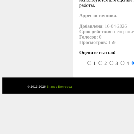
работы.
Адрес источника
:
Добавлена
: 16-04-2026
Срок действия
: неограни
Голосов
: 0
Просмотров
: 159
Оцените статью!
1
2
3
4
© 2013-
2026
Бизнес Белгород