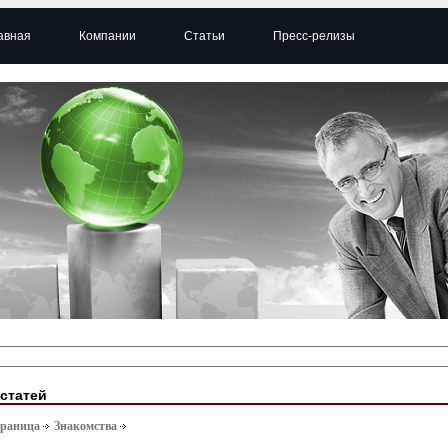
авная
Компании
Статьи
Пресс-релизы
 статей
траница
Знакомства