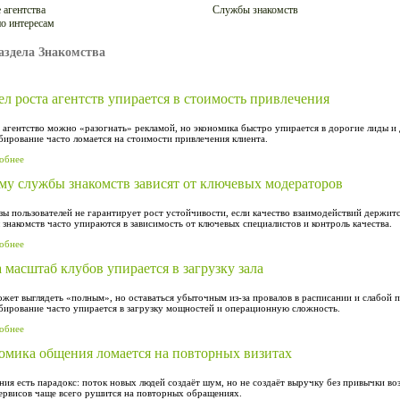
 агентства
Службы знакомств
о интересам
аздела Знакомства
л роста агентств упирается в стоимость привлечения
 агентство можно «разогнать» рекламой, но экономика быстро упирается в дорогие лиды и
ирование часто ломается на стоимости привлечения клиента.
обнее
му службы знакомств зависят от ключевых модераторов
зы пользователей не гарантирует рост устойчивости, если качество взаимодействий держитс
знакомств часто упираются в зависимость от ключевых специалистов и контроль качества.
обнее
 масштаб клубов упирается в загрузку зала
жет выглядеть «полным», но оставаться убыточным из-за провалов в расписании и слабой 
бирование часто упирается в загрузку мощностей и операционную сложность.
обнее
омика общения ломается на повторных визитах
ия есть парадокс: поток новых людей создаёт шум, но не создаёт выручку без привычки во
сервисов чаще всего рушится на повторных обращениях.