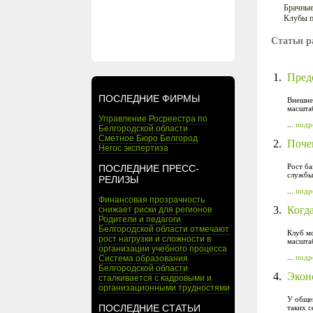
Брачные
Клубы п
Статьи р
1.
Преде
ПОСЛЕДНИЕ ФИРМЫ
Внешне
масштаб
Управление Росреестра по
...
подр
Белгородской области
Сметное Бюро Белгород
2.
Поче
Негос экспертиза
Рост ба
ПОСЛЕДНИЕ ПРЕСС-
службы 
РЕЛИЗЫ
...
подр
Финансовая прозрачность
3.
Когда
снижает риски для регионов
Родители и педагоги
Белгородской области отмечают
Клуб мо
рост нагрузки и сложности в
масшта
организации учебного процесса
...
подр
Система образования
Белгородской области
4.
Экон
сталкивается с кадровыми и
организационными трудностями
У общен
ПОСЛЕДНИЕ СТАТЬИ
таких 