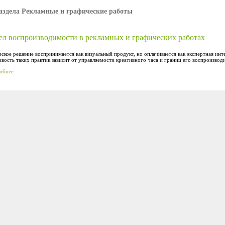
аздела Рекламные и графические работы
ел воспроизводимости в рекламных и графических работах
ское решение воспринимается как визуальный продукт, но оплачивается как экспертная инт
вость таких практик зависит от управляемости креативного часа и границ его воспроизвод
обнее