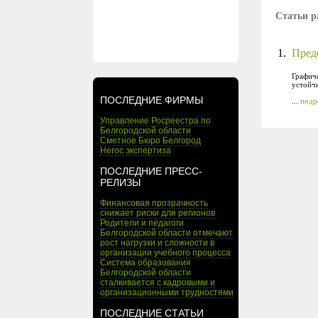
Статьи р
1.
Пред
Графиче
устойчи
ПОСЛЕДНИЕ ФИРМЫ
...
подр
Управление Росреестра по
Белгородской области
Сметное Бюро Белгород
Негос экспертиза
ПОСЛЕДНИЕ ПРЕСС-
РЕЛИЗЫ
Финансовая прозрачность
снижает риски для регионов
Родители и педагоги
Белгородской области отмечают
рост нагрузки и сложности в
организации учебного процесса
Система образования
Белгородской области
сталкивается с кадровыми и
организационными трудностями
ПОСЛЕДНИЕ СТАТЬИ