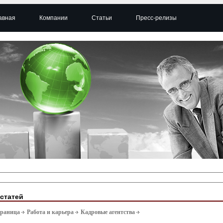
авная
Компании
Статьи
Пресс-релизы
 статей
траница
Работа и карьера
Кадровые агентства