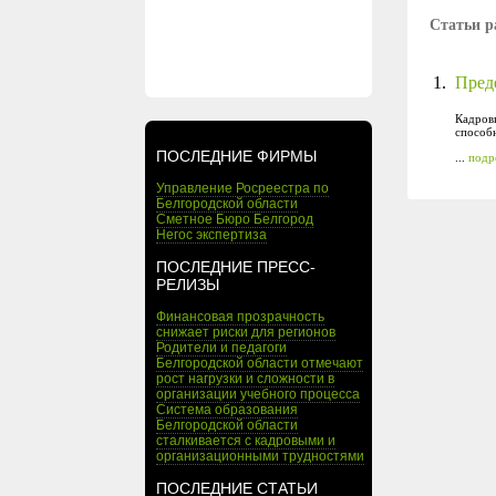
Статьи р
1.
Преде
Кадровы
способн
ПОСЛЕДНИЕ ФИРМЫ
...
подр
Управление Росреестра по
Белгородской области
Сметное Бюро Белгород
Негос экспертиза
ПОСЛЕДНИЕ ПРЕСС-
РЕЛИЗЫ
Финансовая прозрачность
снижает риски для регионов
Родители и педагоги
Белгородской области отмечают
рост нагрузки и сложности в
организации учебного процесса
Система образования
Белгородской области
сталкивается с кадровыми и
организационными трудностями
ПОСЛЕДНИЕ СТАТЬИ