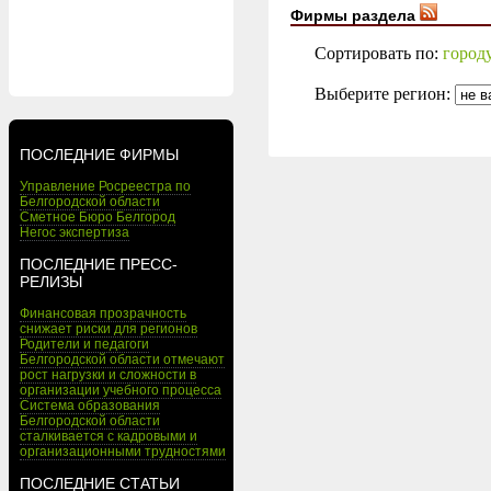
Фирмы раздела
Сортировать по:
город
Выберите регион:
ПОСЛЕДНИЕ ФИРМЫ
Управление Росреестра по
Белгородской области
Сметное Бюро Белгород
Негос экспертиза
ПОСЛЕДНИЕ ПРЕСС-
РЕЛИЗЫ
Финансовая прозрачность
снижает риски для регионов
Родители и педагоги
Белгородской области отмечают
рост нагрузки и сложности в
организации учебного процесса
Система образования
Белгородской области
сталкивается с кадровыми и
организационными трудностями
ПОСЛЕДНИЕ СТАТЬИ