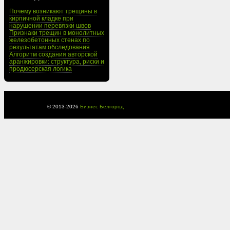
Почему возникают трещины в
кирпичной кладке при
нарушении перевязки швов
Признаки трещин в монолитных
железобетонных стенах по
результатам обследования
Алгоритм создания авторской
аранжировки: структура, риски и
продюсерская логика
© 2013-
2026
Бизнес Белгород