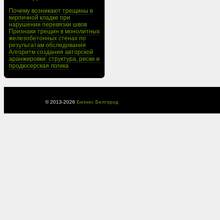
Почему возникают трещины в
кирпичной кладке при
нарушении перевязки швов
Признаки трещин в монолитных
железобетонных стенах по
результатам обследования
Алгоритм создания авторской
аранжировки: структура, риски и
продюсерская логика
© 2013-
2026
Бизнес Белгород