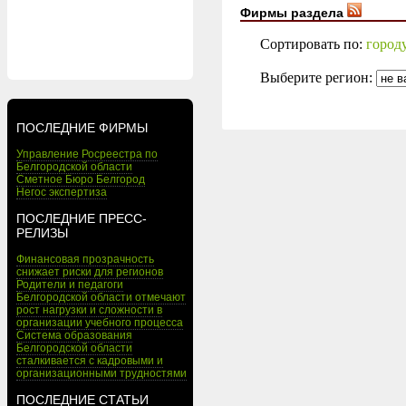
Фирмы раздела
Сортировать по:
город
Выберите регион:
ПОСЛЕДНИЕ ФИРМЫ
Управление Росреестра по
Белгородской области
Сметное Бюро Белгород
Негос экспертиза
ПОСЛЕДНИЕ ПРЕСС-
РЕЛИЗЫ
Финансовая прозрачность
снижает риски для регионов
Родители и педагоги
Белгородской области отмечают
рост нагрузки и сложности в
организации учебного процесса
Система образования
Белгородской области
сталкивается с кадровыми и
организационными трудностями
ПОСЛЕДНИЕ СТАТЬИ