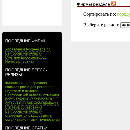
Фирмы раздела
Сортировать по:
город
Выберите регион:
ПОСЛЕДНИЕ ФИРМЫ
Управление Росреестра по
Белгородской области
Сметное Бюро Белгород
Негос экспертиза
ПОСЛЕДНИЕ ПРЕСС-
РЕЛИЗЫ
Финансовая прозрачность
снижает риски для регионов
Родители и педагоги
Белгородской области отмечают
рост нагрузки и сложности в
организации учебного процесса
Система образования
Белгородской области
сталкивается с кадровыми и
организационными трудностями
ПОСЛЕДНИЕ СТАТЬИ