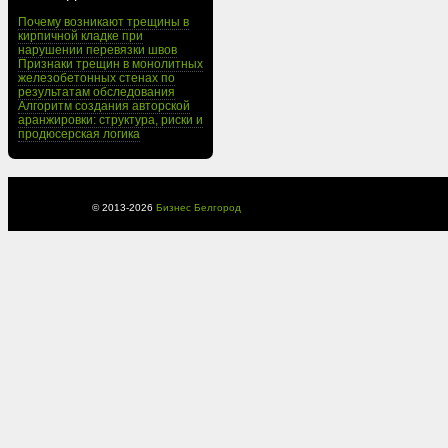
Почему возникают трещины в
кирпичной кладке при
нарушении перевязки швов
Признаки трещин в монолитных
железобетонных стенах по
результатам обследования
Алгоритм создания авторской
аранжировки: структура, риски и
продюсерская логика
© 2013-
2026
Бизнес Белгород