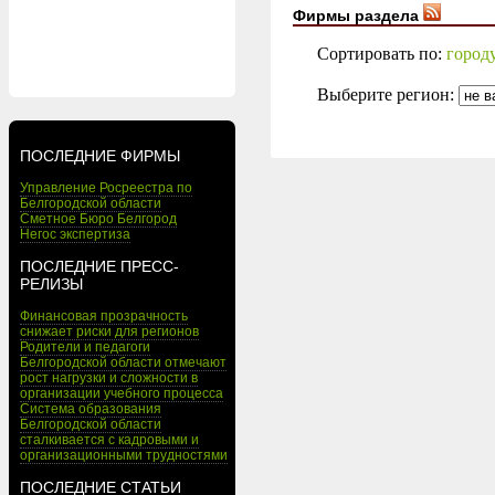
Фирмы раздела
Сортировать по:
город
Выберите регион:
ПОСЛЕДНИЕ ФИРМЫ
Управление Росреестра по
Белгородской области
Сметное Бюро Белгород
Негос экспертиза
ПОСЛЕДНИЕ ПРЕСС-
РЕЛИЗЫ
Финансовая прозрачность
снижает риски для регионов
Родители и педагоги
Белгородской области отмечают
рост нагрузки и сложности в
организации учебного процесса
Система образования
Белгородской области
сталкивается с кадровыми и
организационными трудностями
ПОСЛЕДНИЕ СТАТЬИ