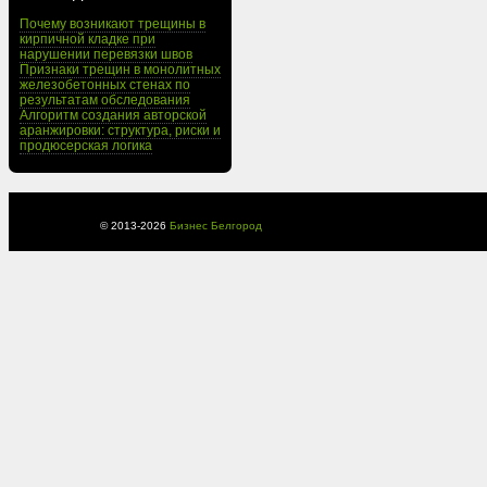
Почему возникают трещины в
кирпичной кладке при
нарушении перевязки швов
Признаки трещин в монолитных
железобетонных стенах по
результатам обследования
Алгоритм создания авторской
аранжировки: структура, риски и
продюсерская логика
© 2013-
2026
Бизнес Белгород