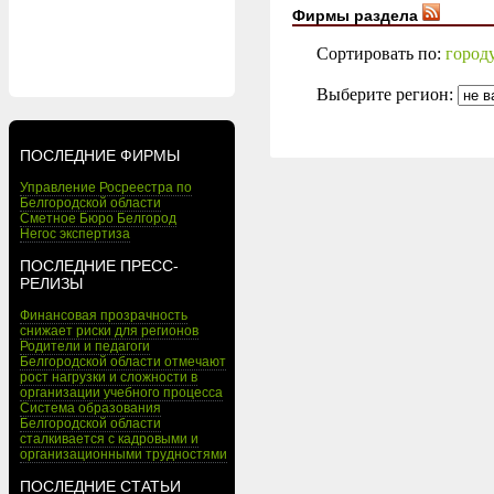
Фирмы раздела
Сортировать по:
город
Выберите регион:
ПОСЛЕДНИЕ ФИРМЫ
Управление Росреестра по
Белгородской области
Сметное Бюро Белгород
Негос экспертиза
ПОСЛЕДНИЕ ПРЕСС-
РЕЛИЗЫ
Финансовая прозрачность
снижает риски для регионов
Родители и педагоги
Белгородской области отмечают
рост нагрузки и сложности в
организации учебного процесса
Система образования
Белгородской области
сталкивается с кадровыми и
организационными трудностями
ПОСЛЕДНИЕ СТАТЬИ