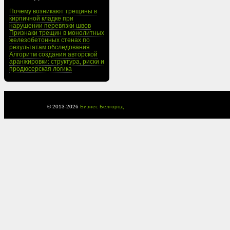
Почему возникают трещины в
кирпичной кладке при
нарушении перевязки швов
Признаки трещин в монолитных
железобетонных стенах по
результатам обследования
Алгоритм создания авторской
аранжировки: структура, риски и
продюсерская логика
© 2013-
2026
Бизнес Белгород