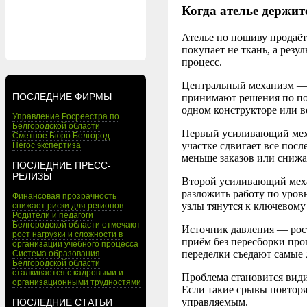
Когда ателье держит
Ателье по пошиву продаёт
покупает не ткань, а резу
процесс.
Центральный механизм 
ПОСЛЕДНИЕ ФИРМЫ
принимают решения по пос
одном конструкторе или в
Управление Росреестра по
Белгородской области
Первый усиливающий ме
Сметное Бюро Белгород
участке сдвигает все пос
Негос экспертиза
меньше заказов или снижа
ПОСЛЕДНИЕ ПРЕСС-
РЕЛИЗЫ
Второй усиливающий ме
разложить работу по уров
Финансовая прозрачность
узлы тянутся к ключевому 
снижает риски для регионов
Родители и педагоги
Белгородской области отмечают
Источник давления — рост
рост нагрузки и сложности в
приём без пересборки про
организации учебного процесса
переделки съедают самые 
Система образования
Белгородской области
сталкивается с кадровыми и
Проблема становится види
организационными трудностями
Если такие срывы повторя
управляемым.
ПОСЛЕДНИЕ СТАТЬИ