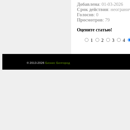
Добавлена
: 01-03-2026
Срок действия
: неограни
Голосов
: 0
Просмотров
: 79
Оцените статью!
1
2
3
4
© 2013-
2026
Бизнес Белгород