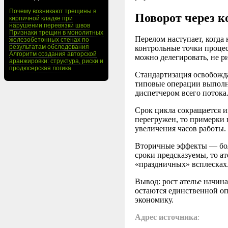
Почему возникают трещины в
Поворот через к
кирпичной кладке при
нарушении перевязки швов
Признаки трещин в монолитных
Перелом наступает, когда
железобетонных стенах по
результатам обследования
контрольные точки процес
Алгоритм создания авторской
можно делегировать, не ри
аранжировки: структура, риски и
продюсерская логика
Стандартизация освобожда
типовые операции выполня
диспетчером всего потока
Срок цикла сокращается им
перегружен, то примерки 
увеличения часов работы.
Вторичные эффекты — бол
сроки предсказуемы, то ат
«праздничных» всплесках
Вывод: рост ателье начин
остаются единственной оп
экономику.
Адрес источника
: