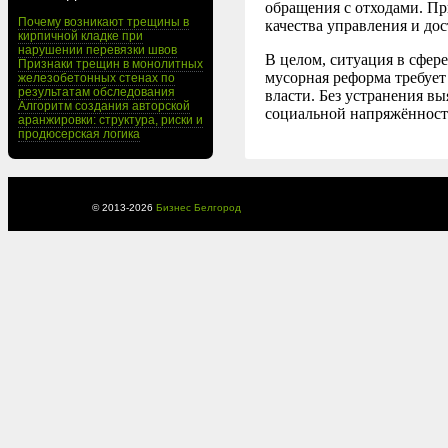
обращения с отходами. Пр
Почему возникают трещины в
качества управления и до
кирпичной кладке при
нарушении перевязки швов
В целом, ситуация в сфер
Признаки трещин в монолитных
мусорная реформа требует
железобетонных стенах по
результатам обследования
власти. Без устранения в
Алгоритм создания авторской
социальной напряжённости
аранжировки: структура, риски и
продюсерская логика
© 2013-
2026
Бизнес Белгород