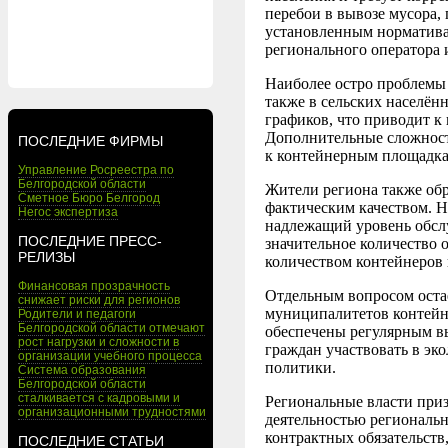
перебои в вывозе мусора,
установленным нормативам
регионального оператора 
Наиболее остро проблемы 
также в сельских населён
графиков, что приводит к
Дополнительные сложност
ПОСЛЕДНИЕ ФИРМЫ
к контейнерным площадкам
Управление Росреестра по
Белгородской области
Жители региона также обр
Сметное Бюро Белгород
фактическим качеством. Н
Негос экспертиза
надлежащий уровень обсл
ПОСЛЕДНИЕ ПРЕСС-
значительное количество 
РЕЛИЗЫ
количеством контейнеров 
Финансовая прозрачность
Отдельным вопросом остаё
снижает риски для регионов
муниципалитетов контейне
Родители и педагоги
Белгородской области отмечают
обеспечены регулярным вы
рост нагрузки и сложности в
граждан участвовать в эк
организации учебного процесса
политики.
Система образования
Белгородской области
сталкивается с кадровыми и
Региональные власти приз
организационными трудностями
деятельностью региональн
контрактных обязательств
ПОСЛЕДНИЕ СТАТЬИ