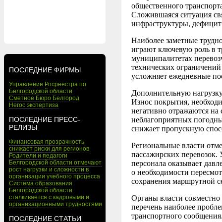
общественного транспорт
Сложившаяся ситуация свя
инфраструктуры, дефицит 
Наиболее заметные трудн
играют ключевую роль в т
муниципалитетах перевозч
технических ограничений 
ПОСЛЕДНИЕ ФИРМЫ
усложняет ежедневные пое
Управление Росреестра по
Белгородской области
Дополнительную нагрузку 
Сметное Бюро Белгород
Износ покрытия, необход
Негос экспертиза
негативно отражаются на 
ПОСЛЕДНИЕ ПРЕСС-
неблагоприятных погодных
РЕЛИЗЫ
снижает пропускную спосо
Финансовая прозрачность
Региональные власти отме
снижает риски для регионов
пассажирских перевозок. 
Родители и педагоги
Белгородской области отмечают
персонала оказывает давл
рост нагрузки и сложности в
о необходимости пересмо
организации учебного процесса
сохранения маршрутной с
Система образования
Белгородской области
сталкивается с кадровыми и
Органы власти совместно
организационными трудностями
перечень наиболее пробл
транспортного сообщения
ПОСЛЕДНИЕ СТАТЬИ