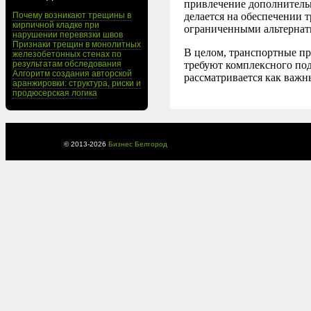
привлечение дополнитель
Почему возникают трещины в
делается на обеспечении 
кирпичной кладке при
ограниченными альтернат
нарушении перевязки швов
Признаки трещин в монолитных
В целом, транспортные пр
железобетонных стенах по
результатам обследования
требуют комплексного под
Алгоритм создания авторской
рассматривается как важн
аранжировки: структура, риски и
продюсерская логика
© 2013-
2026
Бизнес Белгород