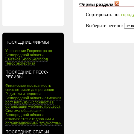
Фирмы раздела
Сортировать по:
город
Выберите регион:
ПОСЛЕДНИЕ ФИРМЫ
Управление Росреестра по
Белгородской области
Сметное Бюро Белгород
Негос экспертиза
ПОСЛЕДНИЕ ПРЕСС-
РЕЛИЗЫ
Финансовая прозрачность
снижает риски для регионов
Родители и педагоги
Белгородской области отмечают
рост нагрузки и сложности в
организации учебного процесса
Система образования
Белгородской области
сталкивается с кадровыми и
организационными трудностями
ПОСЛЕДНИЕ СТАТЬИ