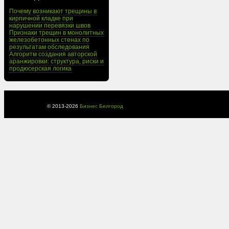
Почему возникают трещины в
кирпичной кладке при
нарушении перевязки швов
Признаки трещин в монолитных
железобетонных стенах по
результатам обследования
Алгоритм создания авторской
аранжировки: структура, риски и
продюсерская логика
© 2013-
2026
Бизнес Белгород