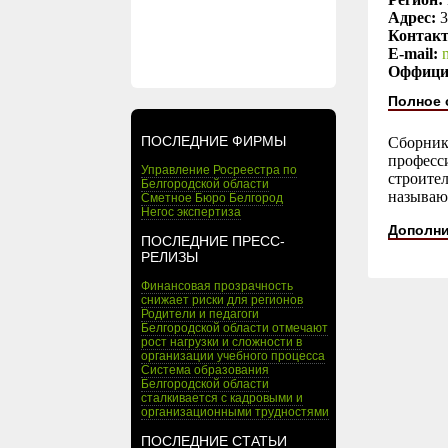
Адрес:
3
Контак
E-mail:
Оффици
Полное 
ПОСЛЕДНИЕ ФИРМЫ
Сборник
професс
Управление Росреестра по
строите
Белгородской области
называю
Сметное Бюро Белгород
Негос экспертиза
Дополни
ПОСЛЕДНИЕ ПРЕСС-
РЕЛИЗЫ
Финансовая прозрачность
снижает риски для регионов
Родители и педагоги
Белгородской области отмечают
рост нагрузки и сложности в
организации учебного процесса
Система образования
Белгородской области
сталкивается с кадровыми и
организационными трудностями
ПОСЛЕДНИЕ СТАТЬИ