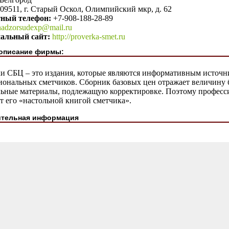
09511, г. Старый Оскол, Олимпийский мкр, д. 62
тный телефон:
+7-908-188-28-89
nadzorsudexp@mail.ru
альный сайт:
http://proverka-smet.ru
описание фирмы:
и СБЦ – это издания, которые являются информативным источн
иональных сметчиков. Сборник базовых цен отражает величину 
льные материалы, подлежащую корректировке. Поэтому професс
т его «настольной книгой сметчика».
тельная информация