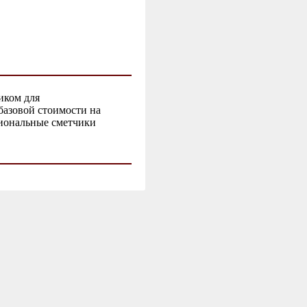
иком для
базовой стоимости на
иональные сметчики