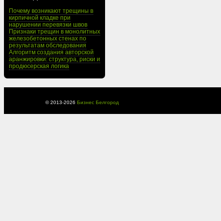
Почему возникают трещины в
кирпичной кладке при
нарушении перевязки швов
Признаки трещин в монолитных
железобетонных стенах по
результатам обследования
Алгоритм создания авторской
аранжировки: структура, риски и
продюсерская логика
© 2013-
2026
Бизнес Белгород