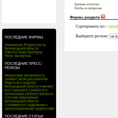
Брачные агентства
Клубы по интересам
Фирмы раздела
Сортировать по:
город
Выберите регион:
ПОСЛЕДНИЕ ФИРМЫ
Управление Росреестра по
Белгородской области
Сметное Бюро Белгород
Негос экспертиза
ПОСЛЕДНИЕ ПРЕСС-
РЕЛИЗЫ
Финансовая прозрачность
снижает риски для регионов
Родители и педагоги
Белгородской области отмечают
рост нагрузки и сложности в
организации учебного процесса
Система образования
Белгородской области
сталкивается с кадровыми и
организационными трудностями
ПОСЛЕДНИЕ СТАТЬИ