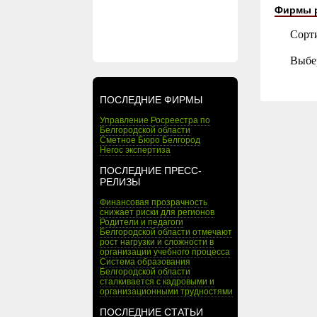
Фирмы 
Сорт
Выбе
ПОСЛЕДНИЕ ФИРМЫ
Управление Росреестра по
Белгородской области
Сметное Бюро Белгород
Негос экспертиза
ПОСЛЕДНИЕ ПРЕСС-
РЕЛИЗЫ
Финансовая прозрачность
снижает риски для регионов
Родители и педагоги
Белгородской области отмечают
рост нагрузки и сложности в
организации учебного процесса
Система образования
Белгородской области
сталкивается с кадровыми и
организационными трудностями
ПОСЛЕДНИЕ СТАТЬИ