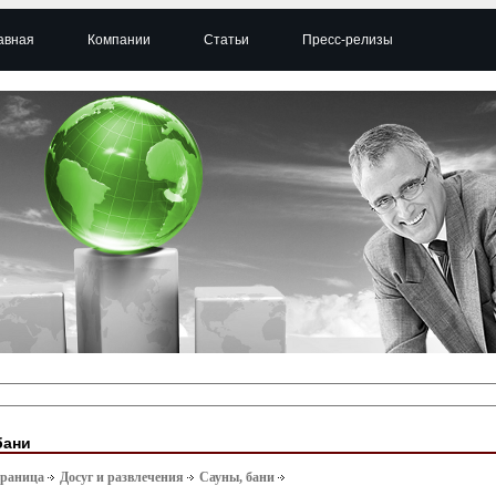
авная
Компании
Статьи
Пресс-релизы
бани
траница
Досуг и развлечения
Сауны, бани