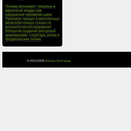
Почему возникают трещины в
кирпичной кладке при
нарушении перевязки швов
Признаки трещин в монолитных
железобетонных стенах по
результатам обследования
Алгоритм создания авторской
аранжировки: структура, риски и
продюсерская логика
© 2013-
2026
Бизнес Белгород