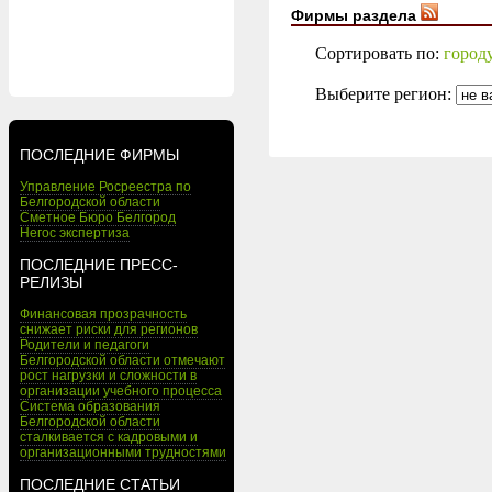
Фирмы раздела
Сортировать по:
город
Выберите регион:
ПОСЛЕДНИЕ ФИРМЫ
Управление Росреестра по
Белгородской области
Сметное Бюро Белгород
Негос экспертиза
ПОСЛЕДНИЕ ПРЕСС-
РЕЛИЗЫ
Финансовая прозрачность
снижает риски для регионов
Родители и педагоги
Белгородской области отмечают
рост нагрузки и сложности в
организации учебного процесса
Система образования
Белгородской области
сталкивается с кадровыми и
организационными трудностями
ПОСЛЕДНИЕ СТАТЬИ