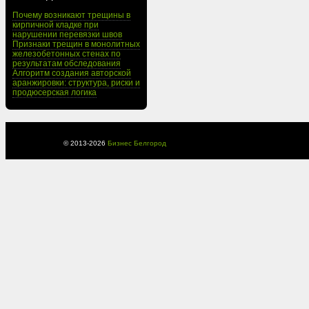
Почему возникают трещины в
кирпичной кладке при
нарушении перевязки швов
Признаки трещин в монолитных
железобетонных стенах по
результатам обследования
Алгоритм создания авторской
аранжировки: структура, риски и
продюсерская логика
© 2013-
2026
Бизнес Белгород