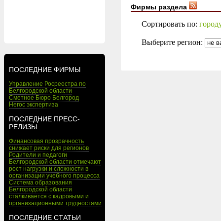
Фирмы раздела
Сортировать по:
город
Выберите регион:
ПОСЛЕДНИЕ ФИРМЫ
Управление Росреестра по
Белгородской области
Сметное Бюро Белгород
Негос экспертиза
ПОСЛЕДНИЕ ПРЕСС-
РЕЛИЗЫ
Финансовая прозрачность
снижает риски для регионов
Родители и педагоги
Белгородской области отмечают
рост нагрузки и сложности в
организации учебного процесса
Система образования
Белгородской области
сталкивается с кадровыми и
организационными трудностями
ПОСЛЕДНИЕ СТАТЬИ