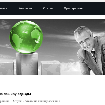
авная
Компании
Статьи
Пресс-релизы
по пошиву одежды
траница
Услуги
Ателье по пошиву одежды