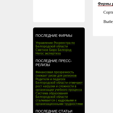
Фирмы 
Сорт
Выбе
ПОСЛЕДНИЕ ФИРМЫ
Управление Росреестра по
Белгородской области
Сметное Бюро Белгород
Негос экспертиза
ПОСЛЕДНИЕ ПРЕСС-
РЕЛИЗЫ
Финансовая прозрачность
снижает риски для регионов
Родители и педагоги
Белгородской области отмечают
рост нагрузки и сложности в
организации учебного процесса
Система образования
Белгородской области
сталкивается с кадровыми и
организационными трудностями
ПОСЛЕДНИЕ СТАТЬИ