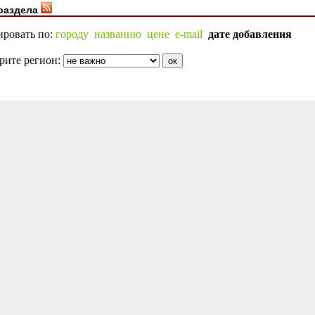
раздела
ировать по:
городу
названию
цене
e-mail
дате добавления
рите регион: