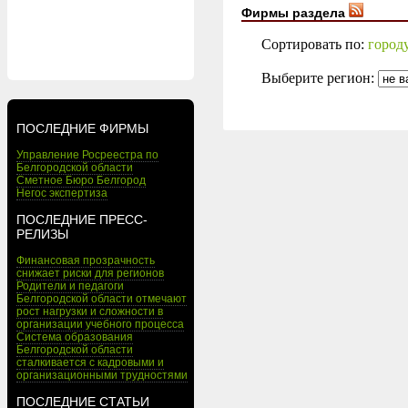
Фирмы раздела
Сортировать по:
город
Выберите регион:
ПОСЛЕДНИЕ ФИРМЫ
Управление Росреестра по
Белгородской области
Сметное Бюро Белгород
Негос экспертиза
ПОСЛЕДНИЕ ПРЕСС-
РЕЛИЗЫ
Финансовая прозрачность
снижает риски для регионов
Родители и педагоги
Белгородской области отмечают
рост нагрузки и сложности в
организации учебного процесса
Система образования
Белгородской области
сталкивается с кадровыми и
организационными трудностями
ПОСЛЕДНИЕ СТАТЬИ