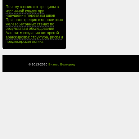
Почему возникают трещины в
кирпичной кладке при
нарушении перевязки швов
Признаки трещин в монолитных
железобетонных стенах по
результатам обследования
Алгоритм создания авторской
аранжировки: структура, риски и
продюсерская логика
© 2013-
2026
Бизнес Белгород