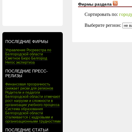
Фирмы раздела
Сортировать по:
город
Выберите регион:
ПОСЛЕДНИЕ ФИРМЫ
Управление Росреестра по
Белгородской области
Сметное Бюро Белгород
Негос экспертиза
ПОСЛЕДНИЕ ПРЕСС-
РЕЛИЗЫ
Финансовая прозрачность
снижает риски для регионов
Родители и педагоги
Белгородской области отмечают
рост нагрузки и сложности в
организации учебного процесса
Система образования
Белгородской области
сталкивается с кадровыми и
организационными трудностями
ПОСЛЕДНИЕ СТАТЬИ