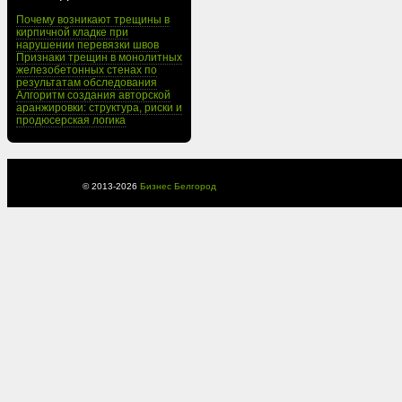
Почему возникают трещины в
кирпичной кладке при
нарушении перевязки швов
Признаки трещин в монолитных
железобетонных стенах по
результатам обследования
Алгоритм создания авторской
аранжировки: структура, риски и
продюсерская логика
© 2013-
2026
Бизнес Белгород