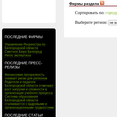
Фирмы раздела
Сортировать по:
город
Выберите регион:
ПОСЛЕДНИЕ ФИРМЫ
Управление Росреестра по
Белгородской области
Сметное Бюро Белгород
Негос экспертиза
ПОСЛЕДНИЕ ПРЕСС-
РЕЛИЗЫ
Финансовая прозрачность
снижает риски для регионов
Родители и педагоги
Белгородской области отмечают
рост нагрузки и сложности в
организации учебного процесса
Система образования
Белгородской области
сталкивается с кадровыми и
организационными трудностями
ПОСЛЕДНИЕ СТАТЬИ