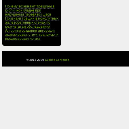
Почему возникают трещины в
кирпичной кладке при
нарушении перевязки швов
Признаки трещин в монолитных
железобетонных стенах по
результатам обследования
Алгоритм создания авторской
аранжировки: структура, риски и
продюсерская логика
© 2013-
2026
Бизнес Белгород