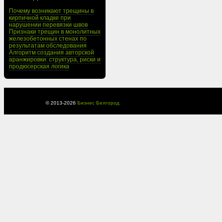
Почему возникают трещины в
кирпичной кладке при
нарушении перевязки швов
Признаки трещин в монолитных
железобетонных стенах по
результатам обследования
Алгоритм создания авторской
аранжировки: структура, риски и
продюсерская логика
© 2013-
2026
Бизнес Белгород