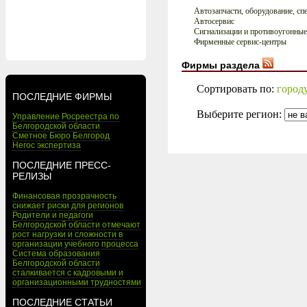
Автозапчасти, оборудование, сп
Автосервис
Сигнализации и противоугонные
Фирменные сервис-центры
Фирмы раздела
Сортировать по:
город
ПОСЛЕДНИЕ ФИРМЫ
Выберите регион:
Управление Росреестра по
Белгородской области
Сметное Бюро Белгород
Негос экспертиза
ПОСЛЕДНИЕ ПРЕСС-
РЕЛИЗЫ
Финансовая прозрачность
снижает риски для регионов
Родители и педагоги
Белгородской области отмечают
рост нагрузки и сложности в
организации учебного процесса
Система образования
Белгородской области
сталкивается с кадровыми и
организационными трудностями
ПОСЛЕДНИЕ СТАТЬИ