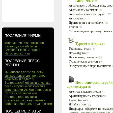
Авто- мото
[0]
Автозапчасти, оборудование, спе
Автомобильные чехлы
[0]
Автомобильный и инструмент
[0]
Автосервис
[0]
Производство автомобилей
[0]
Ремонт
[0]
Сигнализации и противоугонные 
ПОСЛЕДНИЕ ФИРМЫ
Управление Росреестра по
Туризм и отдых
[0]
Белгородской области
Гостиницы, отели
[0]
Сметное Бюро Белгород
Дома отдыха
Негос экспертиза
[0]
Пансионаты, санатории
[0]
ПОСЛЕДНИЕ ПРЕСС-
Туристические агентства
[0]
РЕЛИЗЫ
Экскурсионные бюро и агентства
[
Финансовая прозрачность
снижает риски для регионов
Родители и педагоги
Недвижимость, стройк
Белгородской области отмечают
рост нагрузки и сложности в
архитектура
[1]
организации учебного процесса
Агентства недвижимости
[0]
Система образования
Архитектурные мастерские
[0]
Белгородской области
Бюро обмена
сталкивается с кадровыми и
[0]
организационными трудностями
Дизайн-студии
[0]
Интерьеры - оформление помеще
ПОСЛЕДНИЕ СТАТЬИ