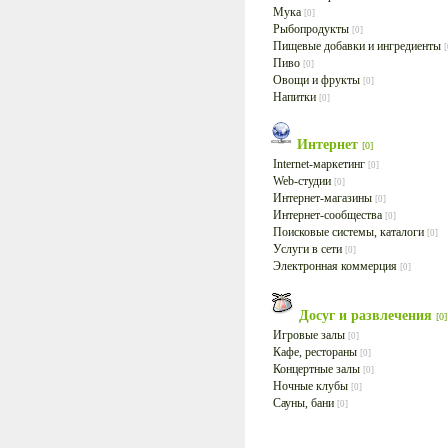
Мука
[0]
Рыбопродукты
[0]
Пищевые добавки и ингредиенты
[
Пиво
[0]
Овощи и фрукты
[0]
Напитки
[0]
Интернет
[0]
Internet-маркетинг
[0]
Web-студии
[0]
Интернет-магазины
[0]
Интернет-сообщества
[0]
Поисковые системы, каталоги
[0]
Услуги в сети
[0]
Электронная коммерция
[0]
Досуг и развлечения
[0]
Игровые залы
[0]
Кафе, рестораны
[0]
Концертные залы
[0]
Ночные клубы
[0]
Сауны, бани
[0]