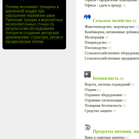
Офисы - оформление помещений
[
Офисы - сдача в аренду
[0]
Почему возникают трещины в
кирпичной кладке при
нарушении перевязки швов
Признаки трещин в монолитных
Сельское хозяйство
[0]
железобетонных стенах по
Животноводство, звероводство
[0]
результатам обследования
Комбикорма, витаминные добавк
Алгоритм создания авторской
аранжировки: структура, риски и
Мелиорация
[0]
продюсерская логика
Птицеводство
[0]
Пчеловодство
[0]
Сельскохозяйственное оборудова
Сельскохозяйственные предприят
Безопасность
[0]
Ворота, системы ограждений
[0]
Охрана
[0]
Охранное оборудование
[0]
Охранные сигнализации
[0]
Пожарная безопасность
[0]
Средства защиты
[0]
Продукты питания, н
Вино и спиртные напитки
[0]