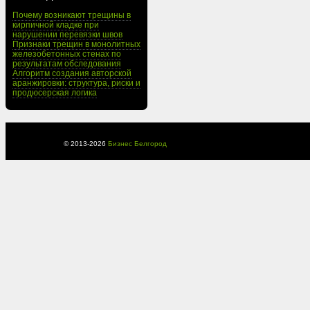
Почему возникают трещины в
кирпичной кладке при
нарушении перевязки швов
Признаки трещин в монолитных
железобетонных стенах по
результатам обследования
Алгоритм создания авторской
аранжировки: структура, риски и
продюсерская логика
© 2013-
2026
Бизнес Белгород