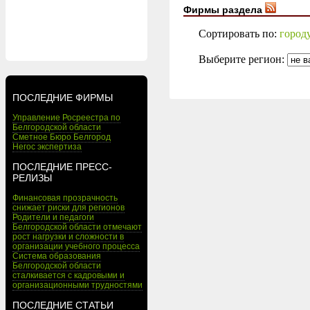
Фирмы раздела
Сортировать по:
город
Выберите регион:
ПОСЛЕДНИЕ ФИРМЫ
Управление Росреестра по
Белгородской области
Сметное Бюро Белгород
Негос экспертиза
ПОСЛЕДНИЕ ПРЕСС-
РЕЛИЗЫ
Финансовая прозрачность
снижает риски для регионов
Родители и педагоги
Белгородской области отмечают
рост нагрузки и сложности в
организации учебного процесса
Система образования
Белгородской области
сталкивается с кадровыми и
организационными трудностями
ПОСЛЕДНИЕ СТАТЬИ