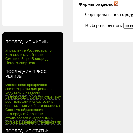
Фирмы раздела
Сортировать по:
город
Выберите регион:
ПОСЛЕДНИЕ ФИРМЫ
Управление Росреестра по
Белгородской области
Сметное Бюро Белгород
Негос экспертиза
ПОСЛЕДНИЕ ПРЕСС-
РЕЛИЗЫ
Финансовая прозрачность
снижает риски для регионов
Родители и педагоги
Белгородской области отмечают
рост нагрузки и сложности в
организации учебного процесса
Система образования
Белгородской области
сталкивается с кадровыми и
организационными трудностями
ПОСЛЕДНИЕ СТАТЬИ