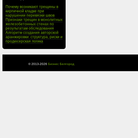
Почему возникают трещины в
кирпичной кладке при
нарушении перевязки швов
Признаки трещин в монолитных
железобетонных стенах по
результатам обследования
Алгоритм создания авторской
аранжировки: структура, риски и
продюсерская логика
© 2013-
2026
Бизнес Белгород