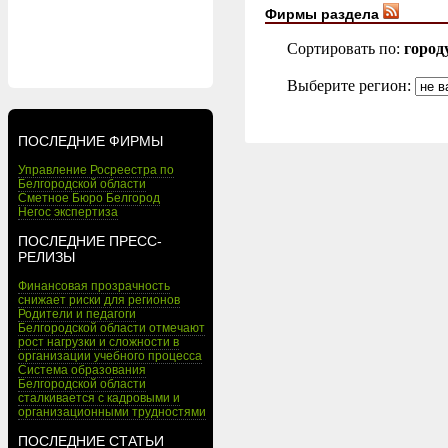
Фирмы раздела
Сортировать по:
город
Выберите регион:
ПОСЛЕДНИЕ ФИРМЫ
Управление Росреестра по
Белгородской области
Сметное Бюро Белгород
Негос экспертиза
ПОСЛЕДНИЕ ПРЕСС-
РЕЛИЗЫ
Финансовая прозрачность
снижает риски для регионов
Родители и педагоги
Белгородской области отмечают
рост нагрузки и сложности в
организации учебного процесса
Система образования
Белгородской области
сталкивается с кадровыми и
организационными трудностями
ПОСЛЕДНИЕ СТАТЬИ