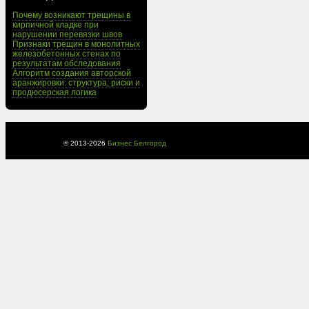
Почему возникают трещины в
кирпичной кладке при
нарушении перевязки швов
Признаки трещин в монолитных
железобетонных стенах по
результатам обследования
Алгоритм создания авторской
аранжировки: структура, риски и
продюсерская логика
© 2013-
2026
Бизнес Белгород