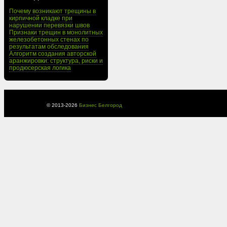
Почему возникают трещины в
кирпичной кладке при
нарушении перевязки швов
Признаки трещин в монолитных
железобетонных стенах по
результатам обследования
Алгоритм создания авторской
аранжировки: структура, риски и
продюсерская логика
© 2013-
2026
Бизнес Белгород