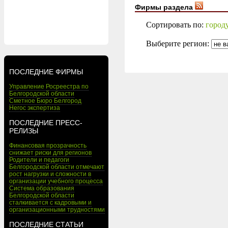
Фирмы раздела
Сортировать по:
город
Выберите регион:
ПОСЛЕДНИЕ ФИРМЫ
Управление Росреестра по
Белгородской области
Сметное Бюро Белгород
Негос экспертиза
ПОСЛЕДНИЕ ПРЕСС-
РЕЛИЗЫ
Финансовая прозрачность
снижает риски для регионов
Родители и педагоги
Белгородской области отмечают
рост нагрузки и сложности в
организации учебного процесса
Система образования
Белгородской области
сталкивается с кадровыми и
организационными трудностями
ПОСЛЕДНИЕ СТАТЬИ