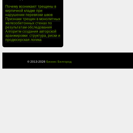
Почему возникают трещины в
кирпичной кладке при
нарушении перевязки швов
Признаки трещин в монолитных
железобетонных стенах по
результатам обследования
Алгоритм создания авторской
аранжировки: структура, риски и
продюсерская логика
© 2013-
2026
Бизнес Белгород