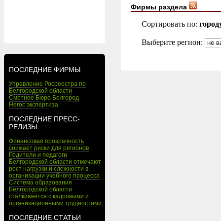
Фирмы раздела
Сортировать по:
город
Выберите регион:
ПОСЛЕДНИЕ ФИРМЫ
Управление Росреестра по
Белгородской области
Сметное Бюро Белгород
Негос экспертиза
ПОСЛЕДНИЕ ПРЕСС-
РЕЛИЗЫ
Финансовая прозрачность
снижает риски для регионов
Родители и педагоги
Белгородской области отмечают
рост нагрузки и сложности в
организации учебного процесса
Система образования
Белгородской области
сталкивается с кадровыми и
организационными трудностями
ПОСЛЕДНИЕ СТАТЬИ